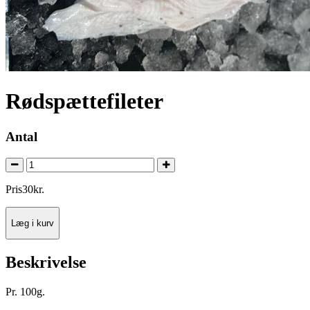
Rødspættefileter
Antal
Pris
30
kr.
Læg i kurv
Beskrivelse
Pr. 100g.