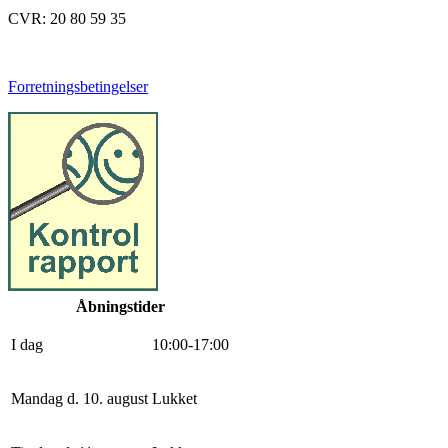
CVR: 20 80 59 35
Forretningsbetingelser
Åbningstider
I dag
10
:
0
0
-
17
:
0
0
Mandag d. 10. august
Lukket