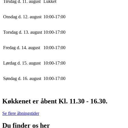
Tirsdag d. 11. august
Lukket
Onsdag d. 12. august
10
:
0
0
-
17
:
0
0
Torsdag d. 13. august
10
:
0
0
-
17
:
0
0
Fredag d. 14. august
10
:
0
0
-
17
:
0
0
Lørdag d. 15. august
10
:
0
0
-
17
:
0
0
Søndag d. 16. august
10
:
0
0
-
17
:
0
0
Køkkenet er åbent Kl. 11.30 - 16.30.
Se flere åbningstider
Du finder os her